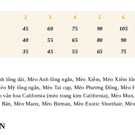
2
3
4
5
6
45
60
75
90
105
40
55
65
80
90
35
45
55
65
75
 lông dài, Mèo Anh lông ngắn, Mèo Xiêm, Mèo Xiêm lông
Mèo Mỹ lông ngắn, Mèo Tai cụp, Mèo Phương Đông, Mèo H
ân hoa California (mèo trang kim California), Mèo Mun,
t Bản, Mèo Manx, Mèo Birman, Mèo Exotic Shorthair, Mè
N