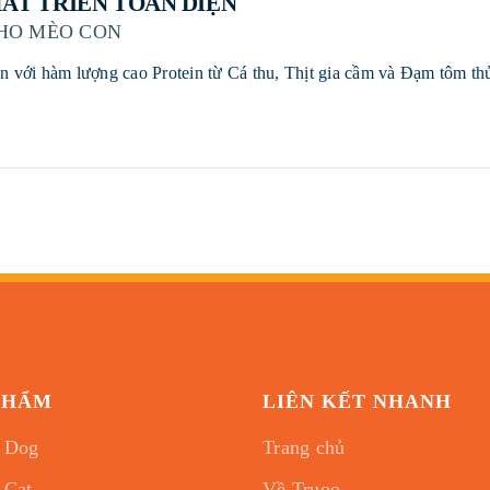
HÁT TRIỂN TOÀN DIỆN
HO MÈO CON
PHẨM
LIÊN KẾT NHANH
 Dog
Trang chủ
 Cat
Về Truoo