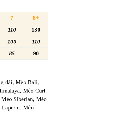
7
8+
110
130
100
110
85
90
 dài, Mèo Bali,
imalaya, Mèo Curl
 Mèo Siberian, Mèo
o Laperm, Mèo