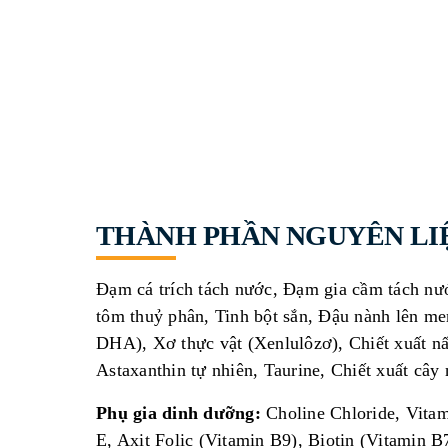
THÀNH PHẦN NGUYÊN LI
Đạm cá trích tách nước, Đạm gia cầm tách n
tôm thuỷ phân, Tinh bột sắn, Đậu nành lên m
DHA), Xơ thực vật (Xenlulôzơ), Chiết xuất n
Astaxanthin tự nhiên, Taurine, Chiết xuất cây 
Phụ gia dinh dưỡng:
Choline Chloride, Vita
E, Axit Folic (Vitamin B9), Biotin (Vitamin B