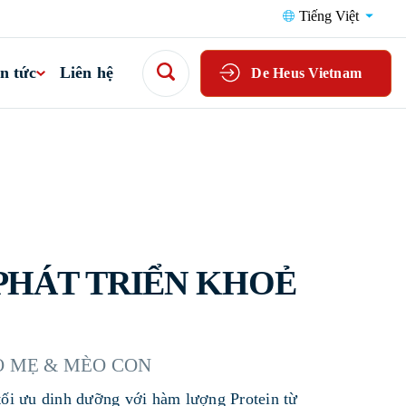
Tiếng Việt
n tức
Liên hệ
De Heus Vietnam
 PHÁT TRIỂN KHOẺ
 MẸ & MÈO CON
ối ưu dinh dưỡng với hàm lượng Protein từ