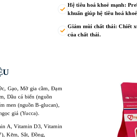
Hệ tiêu hoá khoẻ mạnh: Prebi
khuẩn giúp hệ tiêu hoá kho
Giảm mùi chất thải: Chiết x
của chất thải.
ỆU
ước, Gạo, Mỡ gia cầm, Đạm
em, Dầu cá biển (nguồn
ấm men (nguồn B-glucan),
ngọc giá (Yucca).
min A, Vitamin D3, Vitamin
7), Kẽm, Sắt, Đồng,