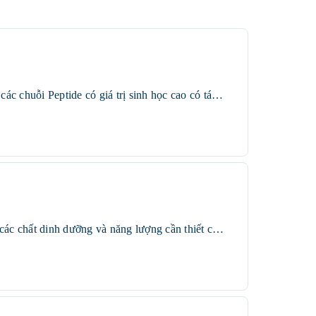
Công thức tối ưu với nguồn dinh dưỡng chất lượng cao từ các nguồn Protein thủy phân chứa các chuỗi Peptide có giá trị sinh học cao có tác dụng hạn chế tối đa tình trạng dị ứng. Đồng thời, sản phẩm còn giàu Glutamine từ cá biển giúp tăng cường bảo vệ niêm mạc ruột, nâng cao sức khỏe hệ tiêu hóa cho mèo.
Sản phẩm chứa Thịt gia cầm, Cá thu và Đạm tôm thủy phân chất lượng cao cung cấp đầy đủ các chất dinh dưỡng và năng lượng cần thiết cho mèo. Sự kết hợp hoàn hảo giữa chiết xuất Nam việt quất và tỷ lệ Khoáng hữu cơ cân bằng giúp kích thích mèo uống nhiều nước và giảm nồng độ nước tiểu nhằm hỗ trợ nâng cao sức khỏe đường hệ tiết niệu cho mèo.