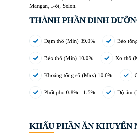
Mangan, I-ốt, Selen.
THÀNH PHẦN DINH DƯỠ
Đạm thô (Min) 39.0%
Béo tổn
Béo thô (Min) 10.0%
Xơ thô (
Khoáng tổng số (Max) 10.0%
C
Phốt pho 0.8% - 1.5%
Độ ẩm (
KHẨU PHẦN ĂN KHUYẾN 