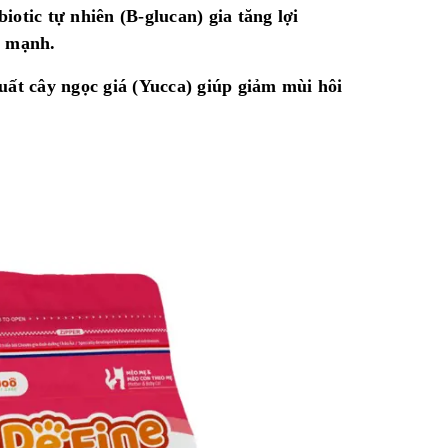
otic tự nhiên (B-glucan) gia tăng lợi
ẻ mạnh.
uất cây ngọc giá (Yucca) giúp giảm mùi hôi