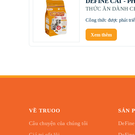
DEFINE CAT - P
THỨC ĂN DÀNH C
Xem thêm
VỀ TRUOO
SẢN 
Câu chuyện của chúng tôi
DeFine
Giá trị cốt lõi
DeFine