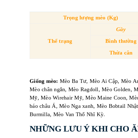
Trọng lượng mèo (Kg)
Gầy
Thể trạng
Bình thường
Thừa cân
Giống mèo:
Mèo Ba Tư, Mèo Ai Cập, Mèo Anh
Mèo chân ngắn, Mèo Ragdoll, Mèo Golden, 
Mỹ, Mèo Wirehair Mỹ, Mèo Maine Coon, Mèo v
báo châu Á, Mèo Nga xanh, Mèo Bobtail Nhậ
Burmilla, Mèo Van Thổ Nhĩ Kỳ.
NHỮNG LƯU Ý KHI CHO Ă