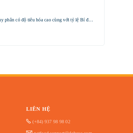
Công thức được phát triển với hàm lượng cao Protein từ Cá thu, Thịt gia cầm và Đạm tôm thủy phân có độ tiêu hóa cao cùng với tỷ lệ Bí đỏ phù hợp giúp dinh dưỡng được hấp thụ tối ưu nhằm đáp ứng đầy đủ dưỡng chất cần thiết cho sự phát triển của mèo con. Đặc biệt, công thức được bổ sung dồi dào lượng Omega 3,6,9 và DHA giúp hỗ trợ phát triển trí não và thị lực cho mèo con. Chất chống Oxy hóa tự nhiên Astaxanthin hỗ trợ xây dựng hệ miễn dịch khỏe mạnh.
LIÊN HỆ
(+84) 937 98 98 02