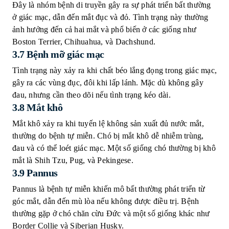
Đây là nhóm bệnh di truyền gây ra sự phát triển bất thường
ở giác mạc, dẫn đến mắt đục và đỏ. Tình trạng này thường
ảnh hưởng đến cả hai mắt và phổ biến ở các giống như
Boston Terrier, Chihuahua, và Dachshund.
3.7 Bệnh mỡ giác mạc
Tình trạng này xảy ra khi chất béo lắng đọng trong giác mạc,
gây ra các vùng đục, đôi khi lấp lánh. Mặc dù không gây
đau, nhưng cần theo dõi nếu tình trạng kéo dài.
3.8 Mắt khô
Mắt khô xảy ra khi tuyến lệ không sản xuất đủ nước mắt,
thường do bệnh tự miễn. Chó bị mắt khô dễ nhiễm trùng,
đau và có thể loét giác mạc. Một số giống chó thường bị khô
mắt là Shih Tzu, Pug, và Pekingese.
3.9 Pannus
Pannus là bệnh tự miễn khiến mô bất thường phát triển từ
góc mắt, dẫn đến mù lòa nếu không được điều trị. Bệnh
thường gặp ở chó chăn cừu Đức và một số giống khác như
Border Collie và Siberian Husky.