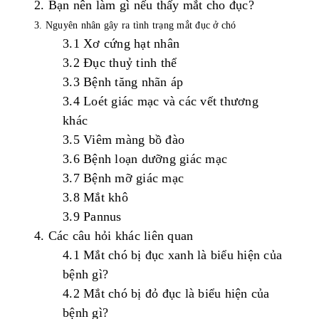
2
.
Bạn
nên
làm
gì
nếu
thấy
mắt
cho
đục
?
3. Nguyên nhân gây ra tình trạng mắt đục ở chó
3.1 Xơ cứng hạt nhân
3.2
Đụ
c
th
u
ỷ
ti
n
h
t
hể
3.3
Bệnh
tăng
nhãn
áp
3.4
Loét
giác
mạc
và
các
vết
thương
khác
3.5
Viêm
màng
bồ
đào
3.6
Bệnh
loạn
dưỡng
giác
mạc
3.7
Bệnh
mỡ
giác
mạc
3.8
Mắt
khô
3.9
Pannus
4.
Các
câu
hỏi
khác
liên
quan
4.1
Mắt
chó
bị
đục
xanh
là
biểu
hiện
của
bệnh
gì
?
4.2
Mắt
chó
bị
đỏ
đục
là
biểu
hiện
của
bệnh
gì
?