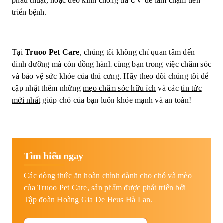
phẫu thuật, hoặc đeo kính chống tia UV để làm chậm tiến
triển bệnh.
Tại
Truoo Pet Care
, chúng tôi không chỉ quan tâm đến
dinh dưỡng mà còn đồng hành cùng bạn trong việc chăm sóc
và bảo vệ sức khỏe của thú cưng. Hãy theo dõi chúng tôi để
cập nhật thêm những
mẹo chăm sóc hữu ích
và các
tin tức
mới nhất
giúp chó của bạn luôn khỏe mạnh và an toàn!
Tìm hiểu ngay
Các dòng thức ăn hoàn chỉnh dành cho chó và mèo
của Truoo Pet Care, sản phẩm được phát triển bởi
Tập đoàn Hoàng Gia De Heus Hà Lan.