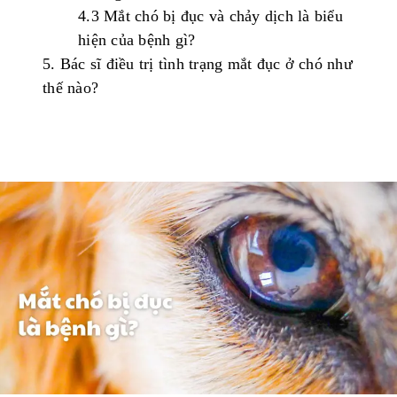
4.3
Mắt
chó
bị
đục
và
chảy
dịch
l
à
bi
ể
u
hi
ệ
n
c
ủ
a
bệ
n
h
gì
?
5.
Bác
sĩ
điều
trị
tình
trạng
mắt
đục
ở
chó
như
thế
nào
?