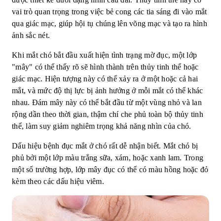
vai trò quan trọng trong việc bẻ cong các tia sáng đi vào mắt
qua giác mạc, giúp hội tụ chúng lên võng mạc và tạo ra hình
ảnh sắc nét.
Khi mắt chó bắt đầu xuất hiện tình trạng mờ đục, một lớp
"mây" có thể thấy rõ sẽ hình thành trên thủy tinh thể hoặc
giác mạc. Hiện tượng này có thể xảy ra ở một hoặc cả hai
mắt, và mức độ thị lực bị ảnh hưởng ở mỗi mắt có thể khác
nhau. Đám mây này có thể bắt đầu từ một vùng nhỏ và lan
rộng dần theo thời gian, thậm chí che phủ toàn bộ thủy tinh
thể, làm suy giảm nghiêm trọng khả năng nhìn của chó.
Dấu hiệu bệnh đục mắt ở chó rất dễ nhận biết. Mắt chó bị
phủ bởi một lớp màu trắng sữa, xám, hoặc xanh lam. Trong
một số trường hợp, lớp mây đục có thể có màu hồng hoặc đỏ
kèm theo các dấu hiệu viêm.