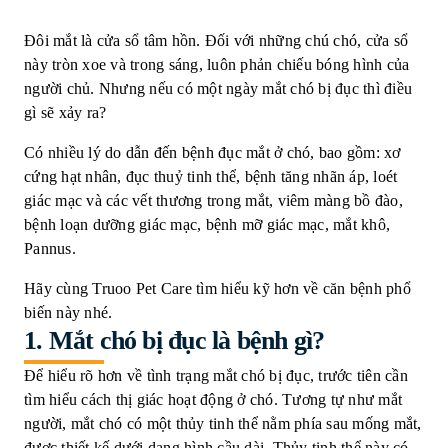
Đôi mắt là cửa sổ tâm hồn. Đối với những chú chó, cửa sổ
này tròn xoe và trong sáng, luôn phản chiếu bóng hình của
người chủ. Nhưng nếu có một ngày mắt chó bị đục thì điều
gì sẽ xảy ra?
Có nhiều lý do dẫn đến bệnh đục mắt ở chó, bao gồm: xơ
cứng hạt nhân, đục thuỷ tinh thể, bệnh tăng nhãn áp, loét
giác mạc và các vết thương trong mắt, viêm màng bồ đào,
bệnh loạn dưỡng giác mạc, bệnh mỡ giác mạc, mắt khô,
Pannus.
Hãy cùng Truoo Pet Care tìm hiểu kỹ hơn về căn bệnh phổ
biến này nhé.
1.
Mắt chó bị đục là bệnh gì?
Để hiểu rõ hơn về tình trạng
mắt chó bị đục
, trước tiên cần
tìm hiểu cách thị giác hoạt động ở chó. Tương tự như mắt
người, mắt chó có một thủy tinh thể nằm phía sau mống mắt,
được thiết kế dưới dạng hình cầu dài. Thủy tinh thể này có