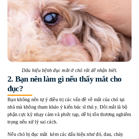
Dấu
hiệu
bệnh
đục
mắt
ở
chó
rất
dễ
nhận
biết
.
2.
Bạn nên làm gì nếu thấy mắt cho
đục?
Bạn không nên tự ý điều trị các vấn đề về mắt của chó tại
nhà mà không tham khảo ý kiến bác sĩ thú y.
Đôi mắt là bộ
phận cực kỳ nhạy cảm và phức tạp, dễ bị tổn thương nghiêm
trọng nếu xử lý sai cách.
Nếu chó bị đục mắt kèm các dấu hiệu như đỏ, đau, chảy