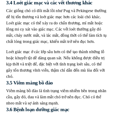
3.4 Loét giác mạc và các vết thương khác
Các giống chó có đôi mắt lồi như Pug và Pekingese thường
dễ bị tổn thương và loét giác mạc hơn các loài chó khác.
Loét giác mạc có thể xảy ra do chấn thương, mí mắt hoặc
lông mi cọ xát vào giác mạc. Các vết loét thường gây đỏ
mắt, chảy nước mắt, và lác mắt, đồng thời có thể làm tích tụ
chất lỏng trong giác mạc, khiến mắt trở nên đục hơn.
Loét giác mạc ở các lớp sâu hơn có thể tạo thành những lỗ
hoặc khuyết tật dễ dàng quan sát. Nếu không được điều trị
kịp thời và triệt để, đặc biệt với tình trạng loét sâu, có thể
gây tổn thương vĩnh viễn, thậm chí dẫn đến mù lòa đối với
chó.
3.5 Viêm màng bồ đào
Viêm màng bồ đào là tình trạng viêm nhiễm bên trong nhãn
cầu, gây đỏ, đau và làm mắt chó trở nên đục. Chó có thể
nheo mắt và sợ ánh sáng mạnh.
3.6 Bệnh loạn dưỡng giác mạc