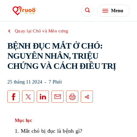
Menu
Quay lại Chó và Mèo cưng
BỆNH ĐỤC MẮT Ở CHÓ:
NGUYÊN NHÂN, TRIỆU
CHỨNG VÀ CÁCH ĐIỀU TRỊ
25 tháng 11 2024
-
7 Phút
Mục lục
1
.
M
ắt
chó
bị
đục
là
bệnh
gì
?