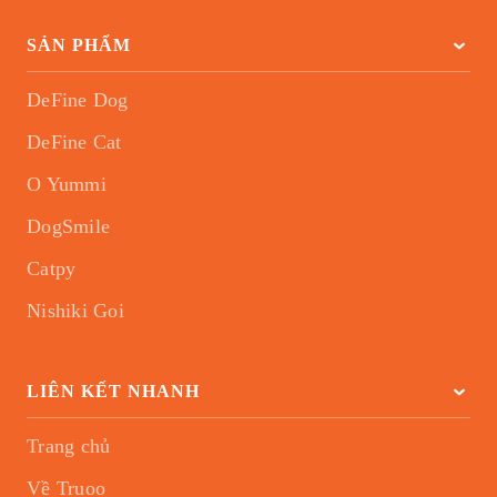
SẢN PHẨM
DeFine Dog
DeFine Cat
O Yummi
DogSmile
Catpy
Nishiki Goi
LIÊN KẾT NHANH
Trang chủ
Về Truoo