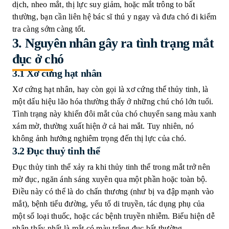
dịch, nheo mắt, thị lực suy giảm, hoặc mắt trông to bất
thường, bạn cần liên hệ bác sĩ thú y ngay và đưa chó đi kiểm
tra càng sớm càng tốt.
3.
Nguyên nhân gây ra tình trạng mắt
đục ở chó
3.1 Xơ cứng hạt nhân
Xơ cứng hạt nhân, hay còn gọi là xơ cứng thể thủy tinh, là
một dấu hiệu lão hóa thường thấy ở những chú chó lớn tuổi.
Tình trạng này khiến đôi mắt của chó chuyển sang màu xanh
xám mờ, thường xuất hiện ở cả hai mắt. Tuy nhiên, nó
không ảnh hưởng nghiêm trọng đến thị lực của chó.
3.2 Đục thuỷ tinh thể
Đục thủy tinh thể xảy ra khi thủy tinh thể trong mắt trở nên
mờ đục, ngăn ánh sáng xuyên qua một phần hoặc toàn bộ.
Điều này có thể là do chấn thương (như bị va đập mạnh vào
mắt), bệnh tiểu đường, yếu tố di truyền, tác dụng phụ của
một số loại thuốc, hoặc các bệnh truyền nhiễm. Biểu hiện dễ
nhận thấy nhất là mắt có màu trắng đục bất thường.