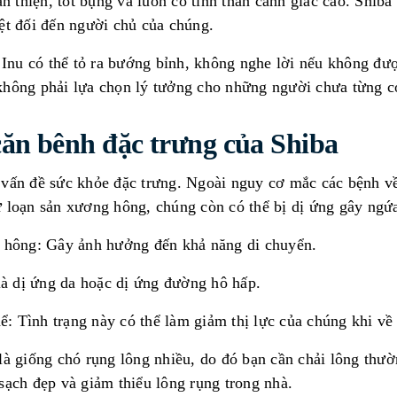
 thiện, tốt bụng và luôn có tinh thần cảnh giác cao. Shiba 
yệt đối đến người chủ của chúng.
Inu có thể tỏ ra bướng bỉnh, không nghe lời nếu không đư
không phải lựa chọn lý tưởng cho những người chưa từng c
căn bênh đặc trưng của Shiba
 vấn đề sức khỏe đặc trưng. Ngoài nguy cơ mắc các bệnh v
ư loạn sản xương hông, chúng còn có thể bị dị ứng gây ngứa
ông: Gây ảnh hưởng đến khả năng di chuyển.
à dị ứng da hoặc dị ứng đường hô hấp.
: Tình trạng này có thể làm giảm thị lực của chúng khi về 
 là giống chó rụng lông nhiều, do đó bạn cần chải lông th
sạch đẹp và giảm thiểu lông rụng trong nhà.