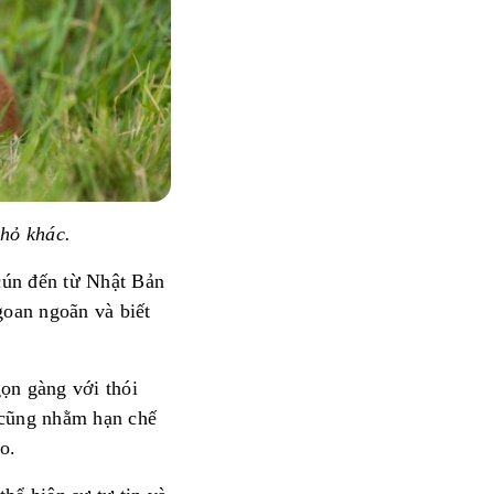
hỏ khác.
cún đến từ Nhật Bản
goan ngoãn và biết
gọn gàng với thói
 cũng nhằm hạn chế
o.