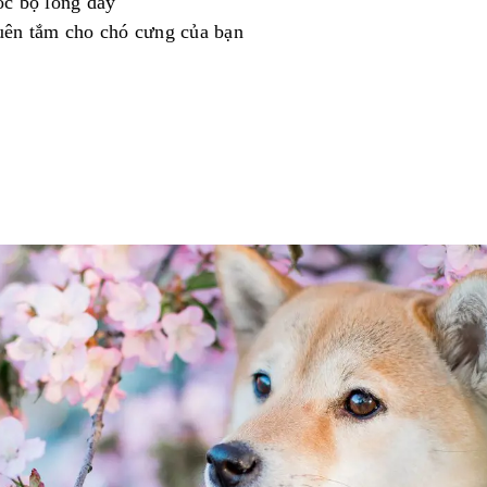
óc
bộ
lông
dày
uên
tắm
cho
chó
cưng
của
bạn