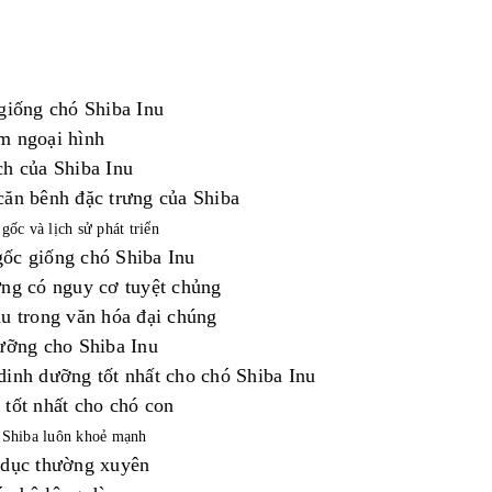
g
iống
chó
Shiba Inu
ểm
ngoại
hình
ch
của
Shiba Inu
căn
bênh
đặc
trưng
của
Shiba
gốc và lịch sử phát triển
ốc giống chó Shiba Inu
ừng
có
nguy
cơ
tuyệt
chủng
nu
trong
văn
hóa
đại
chún
g
ưỡng
cho
Shiba Inu
dinh
dưỡng
tốt
nhất
cho
chó
Shiba Inu
n
tốt
nhất
cho
chó
con
 Shiba luôn khoẻ mạnh
 dục thường xuyên