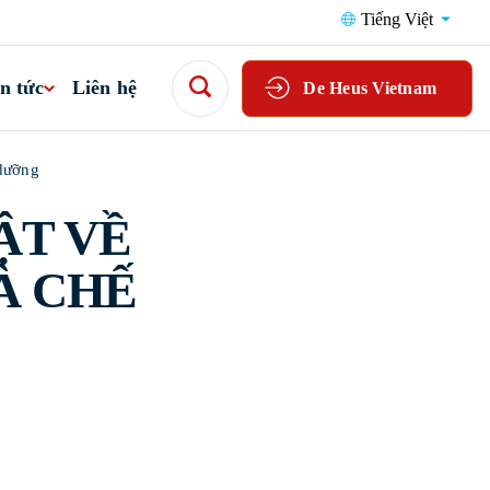
Tiếng Việt
n tức
Liên hệ
De Heus Vietnam
 dưỡng
ẬT VỀ
À CHẾ