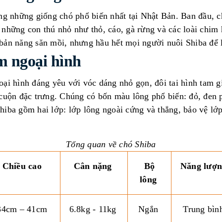
ong những giống chó phổ biến nhất tại Nhật Bản. Ban đầu, 
 những con thú nhỏ như thỏ, cáo, gà rừng và các loài chim
bản năng săn mồi, nhưng hầu hết mọi người nuôi Shiba để 
m ngoại hình
oại hình đáng yêu với vóc dáng nhỏ gọn, đôi tai hình tam g
 cuộn đặc trưng. Chúng có bốn màu lông phổ biến: đỏ, đen 
hiba gồm hai lớp: lớp lông ngoài cứng và thẳng, bảo vệ l
Tổng quan về chó Shiba
Chiều cao
Cân nặng
Bộ
Năng lượ
lông
34cm – 41cm
6.8kg - 11kg
Ngắn
Trung bìn