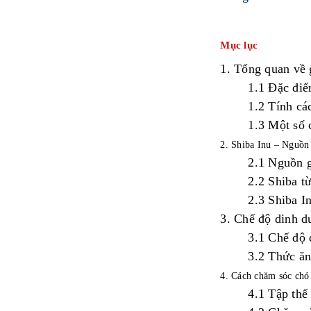
Mục lục
1.
Tổng
quan
về
1.1
Đặc
đi
1.
2
Tính
cá
1.
3
Một
số
2. Shiba Inu – Nguồn 
2.1 Nguồn g
2.2
Shiba
t
2.3
Shiba I
3.
Chế
độ
dinh
d
3
.
1
Chế
độ
3.
2
Thức
ă
4. Cách chăm sóc chó
4.1 Tập thể