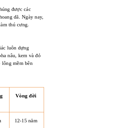
chúng được các
 hoang dã. Ngày nay,
làm thú cưng.
iác luôn dựng
pha nâu, kem và đỏ
ớp lông mềm bên
ng
Vòng đời
h
12-15 năm