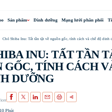
oo
Sản phẩm
Dinh dưỡng
Mạng lưới phân phối
Ti
Chó Shiba Inu: Tất tần tật về nguồn gốc, tính cách và chế độ dinh
IBA INU: TẤT TẦN T
 GỐC, TÍNH CÁCH V
NH DƯỠNG
icer
10 Phút