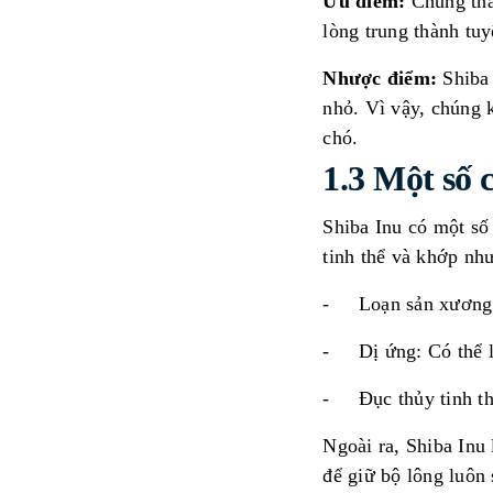
Ưu điểm:
Chúng thân
lòng trung thành tu
Nhược điểm:
Shiba 
nhỏ. Vì vậy, chúng 
chó.
1.3 Một số 
Shiba Inu có một số
tinh thể và khớp nh
- Loạn sản xương h
- Dị ứng: Có thể l
- Đục thủy tinh thể
Ngoài ra, Shiba Inu
để giữ bộ lông luôn 