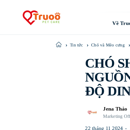
Về Tru
Home
Tin tức
Chó và Mèo cưng
CHÓ SH
NGUỒN
ĐỘ DI
Jena Thảo
Marketing Off
22 tháng 11 2024
-