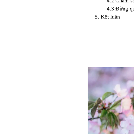
4.2
Chăm
s
4.3
Đừng
q
5.
Kết
luận