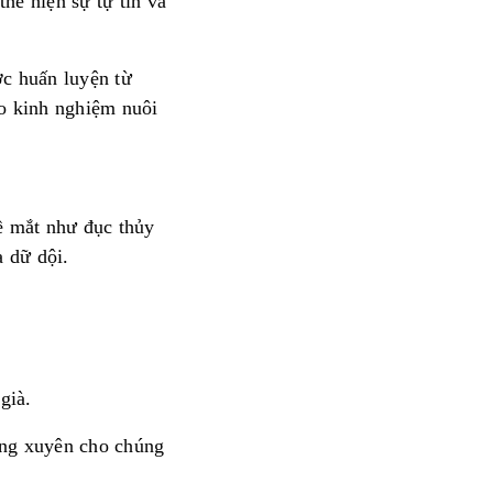
thể hiện sự tự tin và
ợc huấn luyện từ
o kinh nghiệm nuôi
ề mắt như đục thủy
 dữ dội.
già.
ường xuyên cho chúng