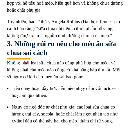
hợp với hệ tiêu hoá mèo, hiệu quả hơn và không chứa đường
hoặc chất phụ gia.
Tuy nhiên, bác sĩ
thú y An
gela Rollins (Đ
ại học Tennessee)
cảnh báo rằng: “sữa chua chỉ nên là thực phẩm bổ sung,
không được xem là nguồn dinh dưỡng chính của mèo.”
3.
Những rủi ro nếu cho mèo ăn sữa
chua sai cách
Không phải loại sữa chua nào cũng phù hợp cho mèo, và
không phải chú mèo nào cũng có khả năng hấp thụ tốt. Một
số nguy cơ khi cho mèo ăn sai bao gồm:
Tiêu chảy hoặc đầy hơi: nếu mèo nhạy cảm với lactose
hoặc ăn quá nhiều.
Nguy cơ ngộ độc từ chất phụ gia: các loại sữa chua có
hương trái cây, socola, hoặc chất làm ngọt nhân tạo như
xylitol đều có thể gây hại cho mèo, thậm chí tử vong.