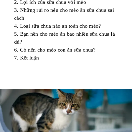
2.
Lợi
ích
của
sữa
chua
với
mèo
3.
Những
rủi
ro
nếu
cho
mèo
ăn
sữa
chua
sai
cách
4.
Loại
sữa
chua
nào
an
toàn
cho
mèo
?
5.
Bạn
nên
c
ho
mèo
ăn
bao
nhiêu
sữa
chua
là
đủ
?
6.
Có
nên
cho
mèo
con
ăn
sữa
chua
?
7.
Kết
luận