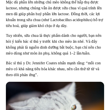
Mặc dù phần lớn những chú mèo không thể hấp thụ được
lactose, nhưng chúng vẫn ăn được sữa chua vì quá trình lên
men đã giúp phân huỷ phần lớn lactose. Đồng thời, các lợi
khuẩn trong sữa chua (như Lactobacillus acidophilus) hỗ trợ
tiêu hoá, giúp giảm khó chịu ở dạ dày.
Tuy nhiên, sữa chua là thực phẩm dành cho người, bạn nên
hỏi ý kiến bác sĩ thú y trước khi cho mèo ăn nhé. Và đây
không phải là nguồn dinh dưỡng bắt buộc, bạn chỉ nên cho
mèo dùng như món ăn phụ, không quá 1–2 lần/tuần.
Bác sĩ thú
y Dr. Jennifer Coates nhấn mạn
h rằng: “mỗi con
mèo có khả năng tiêu hóa khác nhau, nên cần thử từ từ và
theo dõi phản ứng”.