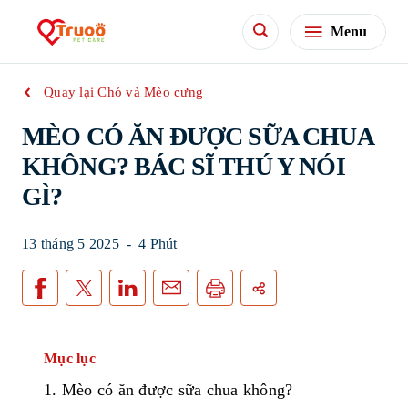
Menu
Quay lại Chó và Mèo cưng
MÈO CÓ ĂN ĐƯỢC SỮA CHUA
KHÔNG? BÁC SĨ THÚ Y NÓI
GÌ?
13 tháng 5 2025
-
4 Phút
Mục lục
1.
Mèo
có
ăn
được
sữa
chua
không
?