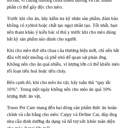
socola, vì chúng thường chứa nhiều đường và các thành
phần có thể gây độc cho mèo.
Trước khi cho ăn, hãy kiểm tra kỹ nhãn sản phẩm, đảm bảo
không có xylitol hoặc chất tạo ngọt nhân tạo. Tốt nhất, bạn
nên tham khảo ý kiến bác sĩ thú y trước khi cho mèo dùng
bất kỳ sản phẩm nào dành cho người.
Khi cho mèo thử sữa chua của thương hiệu mới, chỉ nên bắt
đầu với một muỗng cà phê nhỏ để quan sát phản ứng.
Không nên cho ăn quá nhiều, vì lượng lớn có thể khiến mèo
rối loạn tiêu hoá hoặc tiêu chảy.
Bên cạnh đó, khi cho mèo ăn vặt, hãy tuân thủ “quy tắc
10%”. Trong một ngày không nên cho mèo ăn quá 10%
lượng thức ăn vặt,
Truoo Pet Care mang đến hai dòng sản phẩm thức ăn hoàn
chỉnh và cân bằng cho mèo: Catpy và Define Cat, đáp ứng
nhu cầu dinh dưỡng đa dạng và hỗ trợ sức khỏe toàn diện