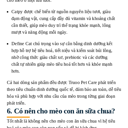
cho mèo ở mọi lứa tuổi.
Catpy được chế biến từ nguồn nguyên liệu tươi, giàu
đạm động vật, cung cấp đầy đủ vitamin và khoáng chất
cần thiết, giúp mèo duy trì thể trạng khỏe mạnh, lông
mượt và năng động mỗi ngày.
Define Cat chú trọng vào sự cân bằng dinh dưỡng kết
hợp hỗ trợ hệ tiêu hoá, tiết niệu và kiểm soát búi lông,
nhờ công thức giàu chất xơ, prebiotic và các dưỡng
chất tự nhiên giúp mèo tiêu hoá tốt hơn và khỏe mạnh
hơn.
Cả hai dòng sản phẩm đều được Truoo Pet Care phát triển
theo tiêu chuẩn dinh dưỡng quốc tế, đảm bảo an toàn, dễ tiêu
hóa và phù hợp với nhu cầu của mèo trong từng giai đoạn
phát triển.
6.
Có nên cho mèo con ăn sữa chua?
Tốt nhất là không nên cho mèo con ăn sữa chua vì hệ tiêu
hoá của mèo con còn non yếu và dễ bị kích ứng.