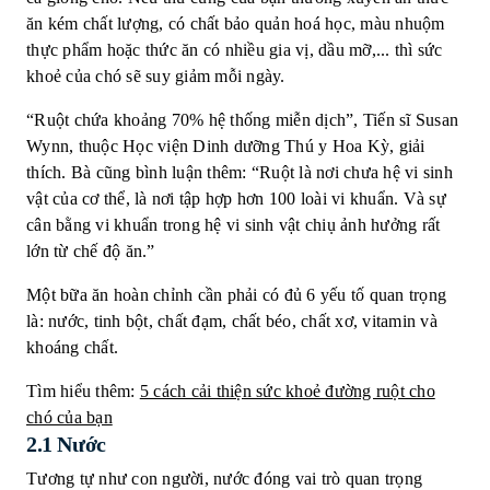
ăn kém chất lượng, có chất bảo quản hoá học, màu nhuộm
thực phẩm hoặc thức ăn có nhiều gia vị, dầu mỡ,... thì sức
khoẻ của chó sẽ suy giảm mỗi ngày.
“Ruột chứa khoảng 70% hệ thống miễn dịch”, Tiến sĩ Susan
Wynn, thuộc Học viện Dinh dưỡng Thú y Hoa Kỳ, giải
thích. Bà cũng bình luận thêm: “Ruột là nơi chưa hệ vi sinh
vật của cơ thể, là nơi tập hợp hơn 100 loài vi khuẩn. Và sự
cân bằng vi khuẩn trong hệ vi sinh vật chiụ ảnh hưởng rất
lớn từ chế độ ăn.”
Một bữa ăn hoàn chỉnh cần phải có đủ 6 yếu tố quan trọng
là: nước, tinh bột, chất đạm, chất béo, chất xơ, vitamin và
khoáng chất.
Tìm hiểu thêm:
5 cách cải thiện sức
khoẻ
đường ruột cho
chó của bạn
2.1 Nước
Tương tự như con người, nước đóng vai trò quan trọng