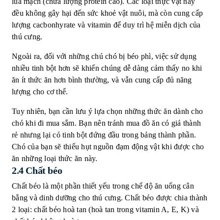
lúa mạch (chứa lượng protein cao). Các loại thực vật này
đều không gây hại đến sức khoẻ vật nuôi, mà còn cung cấp
lượng cacbonhyrate và vitamin để duy trì hệ miễn dịch của
thú cưng.
Ngoài ra, đối với những chú chó bị béo phì, việc sử dụng
nhiều tinh bột hơn sẽ khiến chúng dễ dàng cảm thấy no khi
ăn ít thức ăn hơn bình thường, và vẫn cung cấp đủ năng
lượng cho cơ thể.
Tuy nhiên, bạn cần lưu ý lựa chọn những thức ăn dành cho
chó khi đi mua sắm. Bạn nên tránh mua đồ ăn có giá thành
rẻ nhưng lại có tinh bột đứng đầu trong bảng thành phần.
Chó của bạn sẽ thiếu hụt nguồn đạm động vật khi được cho
ăn những loại thức ăn này.
2.4 Chất béo
Chất béo là một phần thiết yếu trong chế độ ăn uống cân
bằng và dinh dưỡng cho thú cưng. Chất béo được chia thành
2 loại: chất béo hoà tan (hoà tan trong vitamin A, E, K) và