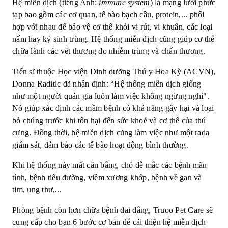
Hệ miễn dịch (tiếng Anh:
immune system
) là mạng lưới phức
tạp bao gồm các cơ quan, tế bào bạch cầu, protein,... phối
hợp với nhau để bảo vệ cơ thể khỏi vi rút, vi khuẩn, các loại
nấm hay ký sinh trùng. Hệ thống miễn dịch cũng giúp cơ thể
chữa lành các vết thương do nhiễm trùng và chấn thương.
Tiến sĩ thuộc Học viện Dinh dưỡng Thú y Hoa Kỳ (ACVN),
Donna Raditic đã nhận định: “Hệ thống miễn dịch giống
như một người quản gia luôn làm việc không ngừng nghỉ".
Nó giúp xác định các mầm bệnh có khả năng gây hại và loại
bỏ chúng trước khi tổn hại đến sức khoẻ và cơ thể của thú
cưng. Đồng thời, hệ miễn dịch cũng làm việc như một rada
giám sát, đảm bảo các tế bào hoạt động bình thường.
Khi hệ thống này mất cân bằng, chó dễ mắc các bệnh mãn
tính, bệnh tiểu đường, viêm xương khớp, bệnh về gan và
tim, ung thư,...
Phòng bệnh còn hơn chữa bệnh dai dẳng, Truoo Pet Care sẽ
cung cấp cho bạn 6 bước cơ bản để cải thiện hệ miễn dịch