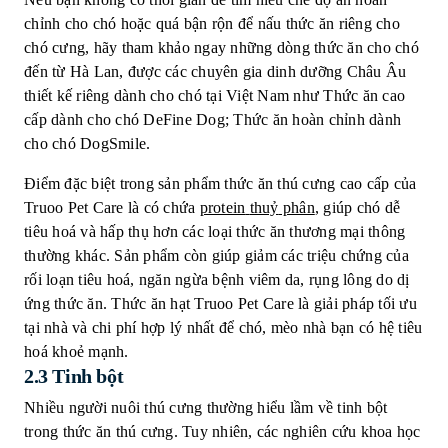
chỉnh cho chó hoặc quá bận rộn để nấu thức ăn riêng cho
chó cưng, hãy tham khảo ngay những dòng thức ăn cho chó
đến từ Hà Lan, được các chuyên gia dinh dưỡng Châu Âu
thiết kế riêng dành cho chó tại Việt Nam như Thức ăn cao
cấp dành cho chó DeFine Dog; Thức ăn hoàn chỉnh dành
cho chó DogSmile.
Điểm đặc biệt trong sản phẩm thức ăn thú cưng cao cấp của
Truoo Pet Care là có chứa
protein
thuỷ
phân
, giúp chó dễ
tiêu hoá và hấp thụ hơn các loại thức ăn thương mại thông
thường khác. Sản phẩm còn giúp giảm các triệu chứng của
rối loạn tiêu hoá, ngăn ngừa bệnh viêm da, rụng lông do dị
ứng thức ăn. Thức ăn hạt Truoo Pet Care là giải pháp tối ưu
tại nhà và chi phí hợp lý nhất để chó, mèo nhà bạn có hệ tiêu
hoá khoẻ mạnh.
2.3 Tinh bột
Nhiều người nuôi thú cưng thường hiểu lầm về tinh bột
trong thức ăn thú cưng. Tuy nhiên, các nghiên cứu khoa học