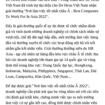
Việt Nam đã vinh dự đại diện cho De Heus Việt Nam nhận
giải thưởng “Nơi làm việc tốt nhất châu Á - Best Companies
To Work For In Asia 2022".
Đây là giải thưởng quốc tế uy tín được tổ chức nhằm đánh
giá và vinh danh những doanh nghiệp có chính sách nhân sự
vượt trội, chế độ đãi ngộ hấp dẫn, môi trường làm việc hàng
đầu và thường xuyên tổ chức các hoạt động nội bộ sôi nổi
nhằm gắn kết nhân viên. Giải thưởng thường niên do HR
Asia - tạp chí nhân sự hàng đầu khu vực châu Á tổ chức thu
hút các doanh nghiệp lớn tham gia tại 14 quốc gia và vùng
lãnh thổ trong khu vực: Trung Quốc đại lục, HongKong,
Indonesia, Malaysia, Philippines, Singapore, Thái Lan, Đài
Loan, Campuchia, Hàn Quốc, Việt Nam…
Để đạt được giải "Nơi làm việc tốt nhất châu Á 2022",
doanh nghiệp cần phải trải qua ba vòng khảo sát với các tiêu
chí đánh giá khắt khe, chứng minh việc tạo ra môi trường
làm việc có sự gắn kết cao, đồng thời được chính nhân viên