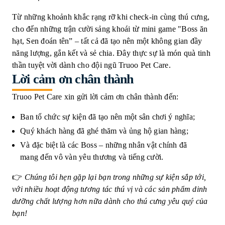
Từ những khoảnh khắc rạng rỡ khi check-in cùng thú cưng,
cho đến những trận cười sảng khoái từ mini game "Boss ăn
hạt, Sen đoán tên” – tất cả đã tạo nên một không gian đầy
năng lượng, gắn kết và sẻ chia. Đây thực sự là món quà tinh
thần tuyệt vời dành cho đội ngũ Truoo Pet Care.
Lời cảm ơn chân thành
Truoo Pet Care xin gửi lời cảm ơn chân thành đến:
Ban tổ chức sự kiện đã tạo nên một sân chơi ý nghĩa;
Quý khách hàng đã ghé thăm và ủng hộ gian hàng;
Và đặc biệt là các Boss – những nhân vật chính đã
mang đến vô vàn yêu thương và tiếng cười.
👉
Chúng tôi hẹn gặp lại bạn trong những sự kiện sắp tới,
với nhiều hoạt động tương tác thú vị và các sản phẩm dinh
dưỡng chất lượng hơn nữa dành cho thú cưng yêu quý của
bạn!