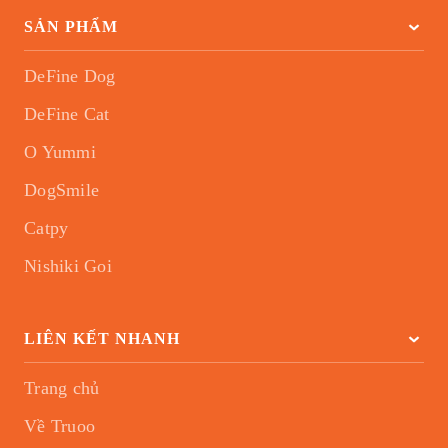
SẢN PHẨM
DeFine Dog
DeFine Cat
O Yummi
DogSmile
Catpy
Nishiki Goi
LIÊN KẾT NHANH
Trang chủ
Về Truoo