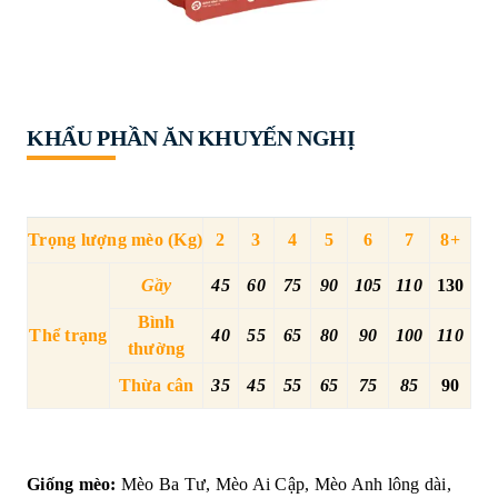
KHẨU PHẦN ĂN KHUYẾN NGHỊ
Trọng lượng mèo (Kg)
2
3
4
5
6
7
8+
Gầy
45
60
75
90
105
110
130
Bình
Thể trạng
40
55
65
80
90
100
110
thường
Thừa cân
35
45
55
65
75
85
90
Giống mèo:
Mèo Ba Tư, Mèo Ai Cập, Mèo Anh lông dài,