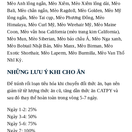
Mèo Anh lông ngắn, Mèo Xiêm, Mèo Xiêm lông dài, Mèo
Bali, Mèo chân ngắn, Mèo Ragdoll, Mèo Golden, Mèo Mỹ
lông ngắn, Mèo Tai cụp, Mèo Phương Đông, Mèo
Himalaya, Mèo Curl Mỹ, Mèo Wirehair Mỹ, Mèo Maine
Coon, Mèo vân hoa California (mèo trang kim California),
Mèo Mun, Mèo Siberian, Mèo báo châu Á, Mèo Nga xanh,
Mèo Bobtail Nhật Bản, Mèo Manx, Mèo Birman, Mèo
Exotic Shorthair, Mèo Laperm, Mèo Burmilla, Mèo Van Thổ
Nhĩ Kỳ.
NHỮNG LƯU Ý KHI CHO ĂN
Để tránh rối loạn tiêu hóa khi chuyển đổi thức ăn, bạn nên
giảm từ từ lượng thức ăn cũ, tăng dần thức ăn CATPY và
sau đó thay thế hoàn toàn trong vòng 5-7 ngày.
Ngày 1-2: 25%
Ngày 3-4: 50%
Ngày 5-6: 75%
Ngày 7: 100%