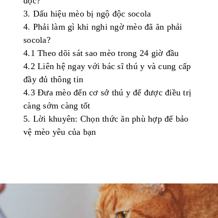
độc
?
3.
Dấu
hiệu
mèo
bị
ngộ
độc
s
ocola
4.
Phải
làm
gì
khi
nghi
ngờ
mèo
đã
ăn
phải
socola
?
4.1
Theo
dõi
sát
sao
mèo
trong
24
giờ
đầu
4.2
Liên
hệ
ngay
với
bác
sĩ
thú
y
và
cung
cấp
đầy
đủ
thông
tin
4.3
Đưa
mèo
đến
cơ
sở
thú
y
để
được
điều
trị
càng
sớm
càng
tốt
5.
Lời
khuyên
:
Chọn
thức
ăn
phù
hợp
để
bảo
vệ
mèo
yêu
của
bạn