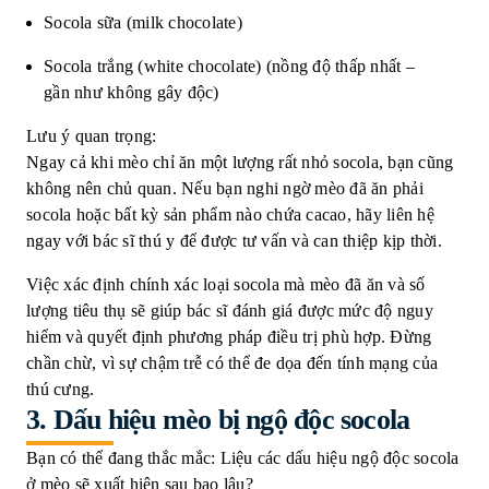
Socola sữa (milk chocolate)
Socola trắng (white chocolate) (nồng độ thấp nhất –
gần như không gây độc)
Lưu ý quan trọng:
Ngay cả khi mèo chỉ ăn một lượng rất nhỏ socola, bạn cũng
không nên chủ quan. Nếu bạn nghi ngờ mèo đã ăn phải
socola hoặc bất kỳ sản phẩm nào chứa cacao, hãy liên hệ
ngay với bác sĩ thú y để được tư vấn và can thiệp kịp thời.
Việc xác định chính xác loại socola mà mèo đã ăn và số
lượng tiêu thụ sẽ giúp bác sĩ đánh giá được mức độ nguy
hiểm và quyết định phương pháp điều trị phù hợp. Đừng
chần chừ, vì sự chậm trễ có thể đe dọa đến tính mạng của
thú cưng.
3. Dấu hiệu mèo bị ngộ độc socola
Bạn có thể đang thắc mắc: Liệu các dấu hiệu ngộ độc socola
ở mèo sẽ xuất hiện sau bao lâu?