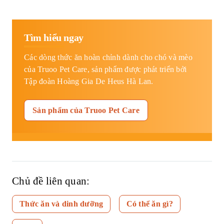
Tìm hiểu ngay
Các dòng thức ăn hoàn chỉnh dành cho chó và mèo
của Truoo Pet Care, sản phẩm được phát triển bởi
Tập đoàn Hoàng Gia De Heus Hà Lan.
Sản phẩm của Truoo Pet Care
Chủ đề liên quan:
Thức ăn và dinh dưỡng
Có thể ăn gì?