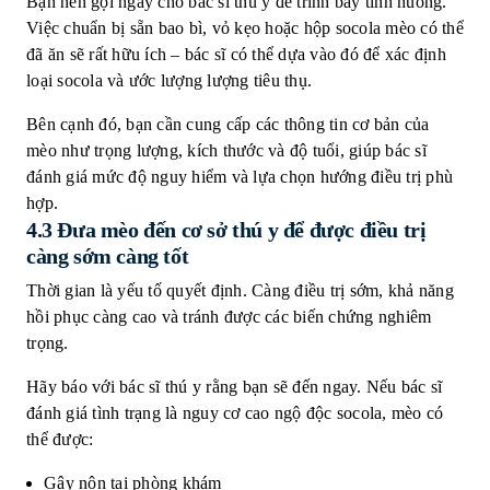
Bạn nên gọi ngay cho bác sĩ thú y để trình bày tình huống.
Việc chuẩn bị sẵn bao bì, vỏ kẹo hoặc hộp socola mèo có thể
đã ăn sẽ rất hữu ích – bác sĩ có thể dựa vào đó để xác định
loại socola và ước lượng lượng tiêu thụ.
Bên cạnh đó, bạn cần cung cấp các thông tin cơ bản của
mèo như trọng lượng, kích thước và độ tuổi, giúp bác sĩ
đánh giá mức độ nguy hiểm và lựa chọn hướng điều trị phù
hợp.
4.3
Đưa mèo đến cơ sở thú y để được điều trị
càng sớm càng tốt
Thời gian là yếu tố quyết định. Càng điều trị sớm, khả năng
hồi phục càng cao và tránh được các biến chứng nghiêm
trọng.
Hãy báo với bác sĩ thú y rằng bạn sẽ đến ngay. Nếu bác sĩ
đánh giá tình trạng là nguy cơ cao ngộ độc socola, mèo có
thể được:
Gây nôn tại phòng khám