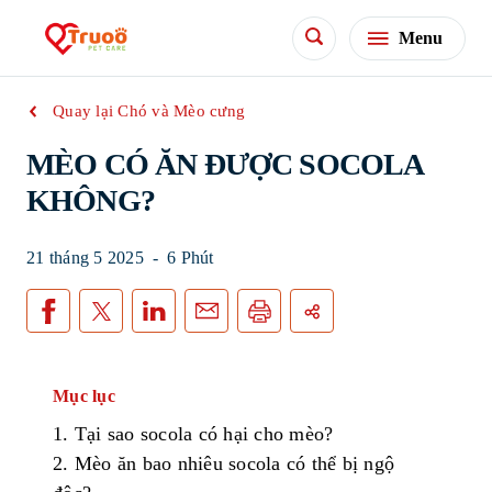
Menu
Quay lại Chó và Mèo cưng
MÈO CÓ ĂN ĐƯỢC SOCOLA
KHÔNG?
21 tháng 5 2025
-
6 Phút
Mục lục
1.
Tại
sao
socola
có
hại
cho
mèo
?
2. Mèo
ăn
bao
nhiêu
s
ocola
có
thể
bị
ngộ