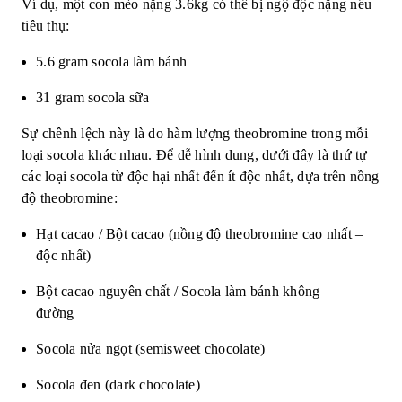
Ví dụ, một con mèo nặng 3.6kg có thể bị ngộ độc nặng nếu
tiêu thụ:
5.6 gram socola làm bánh
31 gram socola sữa
Sự chênh lệch này là do hàm lượng theobromine trong mỗi
loại socola khác nhau. Để dễ hình dung, dưới đây là thứ tự
các loại socola từ độc hại nhất đến ít độc nhất, dựa trên nồng
độ theobromine:
Hạt cacao / Bột cacao (nồng độ theobromine cao nhất –
độc nhất)
Bột cacao nguyên chất / Socola làm bánh không
đường
Socola nửa ngọt (semisweet chocolate)
Socola đen (dark chocolate)