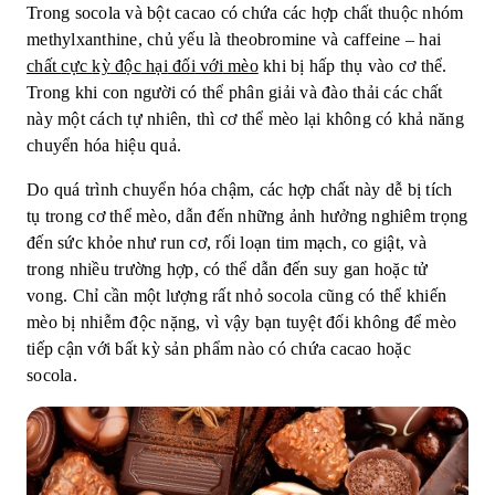
Trong socola và bột cacao có chứa các hợp chất thuộc nhóm
methylxanthine, chủ yếu là theobromine và caffeine – hai
chất
cực
kỳ
độc
hại
đối
với
mèo
khi bị hấp thụ vào cơ thể.
Trong khi con người có thể phân giải và đào thải các chất
này một cách tự nhiên, thì cơ thể mèo lại không có khả năng
chuyển hóa hiệu quả.
Do quá trình chuyển hóa chậm, các hợp chất này dễ bị tích
tụ trong cơ thể mèo, dẫn đến những ảnh hưởng nghiêm trọng
đến sức khỏe như run cơ, rối loạn tim mạch, co giật, và
trong nhiều trường hợp, có thể dẫn đến suy gan hoặc tử
vong. Chỉ cần một lượng rất nhỏ socola cũng có thể khiến
mèo bị nhiễm độc nặng, vì vậy bạn tuyệt đối không để mèo
tiếp cận với bất kỳ sản phẩm nào có chứa cacao hoặc
socola.