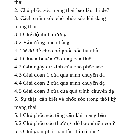
thai
2.
Chó
p
h
ốc
sóc
m
ang
thai
bao
lâu
thì
đ
ẻ
?
3
.
Cách
c
hăm
sóc
chó
p
h
ốc
sóc
khi
đang
mang
thai
3
.1
Chế
độ
dinh
dưỡng
3
.2
V
ận
động
nhẹ
nhàng
4
.
Tự
đỡ
đẻ
cho
chó
p
h
ốc
s
óc
tại
nhà
4
.1
Chuẩn
bị
sẵn
đồ
dùng
cần
thiết
4
.2
G
ần
ngày
dự
sinh
của
chó
p
h
ốc
sóc
4
.3 Giai
đoạn
1
của
quá
trình
chuyển
dạ
4
.4 Giai
đoạn
2
của
quá
trình
chuyển
dạ
4
.
5
Giai
đoạn
3
của
của
quá
trình
chuyển
dạ
5.
Sự
thật
cần
biết
về
phốc
sóc
trong
thời
kỳ
mang
thai
5.1
Chó
p
h
ốc
sóc
tăng
cân
khi
mang
bầu
5.2
Chó
p
h
ốc
sóc
thường
đẻ
bao
nhiêu
con?
5.3
Chó
giao
phối
bao
lâu
thì
có
bầu
?