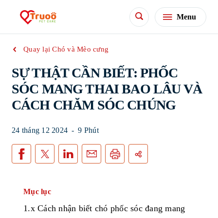
Menu
Quay lại Chó và Mèo cưng
SỰ THẬT CẦN BIẾT: PHỐC
SÓC MANG THAI BAO LÂU VÀ
CÁCH CHĂM SÓC CHÚNG
24 tháng 12 2024
-
9 Phút
Mục lục
1.x
Cách
nhận
biết
chó
p
h
ố
c
sóc
đ
an
g
mang