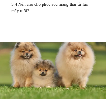
5.4
Nên
cho
chó
p
h
ốc
sóc
mang
thai
từ
lúc
mấy
tuổi
?