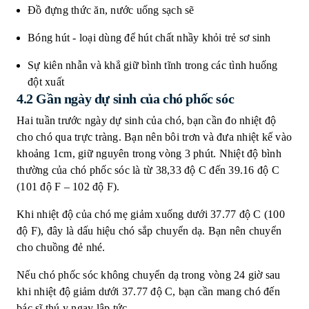
Đồ đựng thức ăn, nước uống sạch sẽ
Bóng hút - loại dùng để hút chất nhầy khỏi trẻ sơ sinh
Sự kiên nhẫn và khẳ giữ bình tĩnh trong các tình huống
đột xuất
4.2 Gần ngày dự sinh của chó phốc sóc
Hai tuần trước ngày dự sinh của chó, bạn cần đo nhiệt độ
cho chó qua trực tràng. Bạn nên bôi trơn và đưa nhiệt kế vào
khoảng 1cm, giữ nguyên trong vòng 3 phút. Nhiệt độ bình
thường của chó phốc sóc là từ 38,33 độ C đến 39.16 độ C
(101 độ F – 102 độ F).
Khi nhiệt độ của chó mẹ giảm xuống dưới 37.77 độ C (100
độ F), đây là dấu hiệu chó sắp chuyển dạ. Bạn nên chuyển
cho chuồng đẻ nhé.
Nếu chó phốc sóc không chuyển dạ trong vòng 24 giờ sau
khi nhiệt độ giảm dưới 37.77 độ C, bạn cần mang chó đến
bác sĩ thú y ngay lập tức.