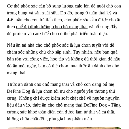
Cơ thể phốc sóc cần bổ sung lượng calo lớn để nuôi chó con
trong bụng và sản xuất sữa. Do đó, trong 9 tuần thai kỳ và
4-6 tuần cho con bú tiếp theo, chó phốc sóc cần được cho ăn
theo
chế
độ
dinh
dưỡng
cho
chó
mang
thai
và bổ sung đẩy
đủ protein và canxi để cho có thể phát triển toàn diện.
Nấu ăn tại nhà cho chó phốc sóc là lựa chọn tuyệt vời để
chăm sóc những chú chó sắp sinh. Tuy nhiên, nếu bạn quá
bận rộn với công việc, học tập và không đủ thời gian để nấu
đồ ăn mỗi ngày, bạn có thể
chọn
mua
thức
ăn
dành
cho
chó
mang thai.
Thức ăn dành cho chó mang thai và chó con đang bú mẹ
DeFine Dog là lựa chọn tối ưu cho người yêu thương thú
cưng. Không chỉ được kiểm soát chặt chẽ về nguồn nguyên
liệu đầu vào, thức ăn cho chó mang thai DeFine Dog - Tăng
cường sức khoẻ toàn diện còn được làm từ thịt và cá thật,
không chứa chất độn, phụ gia hay phẩm màu.