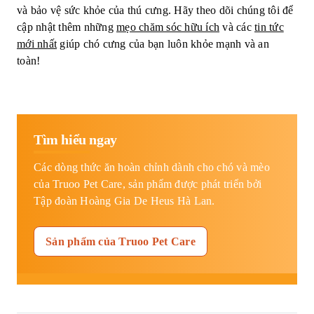
và bảo vệ sức khỏe của thú cưng. Hãy theo dõi chúng tôi để
cập nhật thêm những
mẹo chăm sóc hữu ích
và các
tin tức
mới nhất
giúp chó cưng của bạn luôn khỏe mạnh và an
toàn!
Tìm hiểu ngay
Các dòng thức ăn hoàn chỉnh dành cho chó và mèo
của Truoo Pet Care, sản phẩm được phát triển bởi
Tập đoàn Hoàng Gia De Heus Hà Lan.
Sản phẩm của Truoo Pet Care