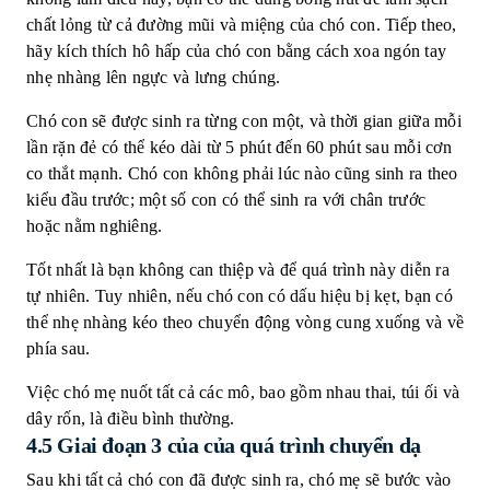
chất lỏng từ cả đường mũi và miệng của chó con. Tiếp theo,
hãy kích thích hô hấp của chó con bằng cách xoa ngón tay
nhẹ nhàng lên ngực và lưng chúng.
Chó con sẽ được sinh ra từng con một, và thời gian giữa mỗi
lần rặn đẻ có thể kéo dài từ 5 phút đến 60 phút sau mỗi cơn
co thắt mạnh. Chó con không phải lúc nào cũng sinh ra theo
kiểu đầu trước; một số con có thể sinh ra với chân trước
hoặc nằm nghiêng.
Tốt nhất là bạn không can thiệp và để quá trình này diễn ra
tự nhiên. Tuy nhiên, nếu chó con có dấu hiệu bị kẹt, bạn có
thể nhẹ nhàng kéo theo chuyển động vòng cung xuống và về
phía sau.
Việc chó mẹ nuốt tất cả các mô, bao gồm nhau thai, túi ối và
dây rốn, là điều bình thường.
4.5 Giai đoạn 3 của của quá trình chuyển dạ
Sau khi tất cả chó con đã được sinh ra, chó mẹ sẽ bước vào