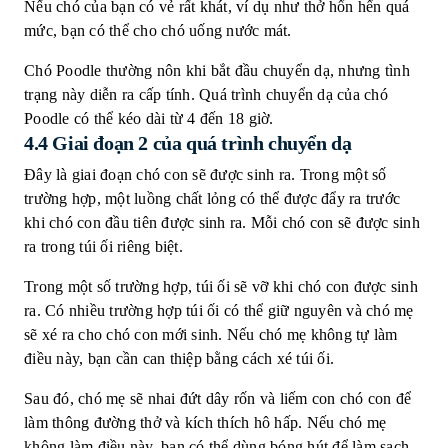
Nếu chó của bạn có vẻ rất khát, ví dụ như thở hổn hển quá
mức, bạn có thể cho chó uống nước mát.
Chó Poodle thường nôn khi bắt đầu chuyển dạ, nhưng tình
trạng này diễn ra cấp tính. Quá trình chuyển dạ của chó
Poodle có thể kéo dài từ 4 đến 18 giờ.
4.4 Giai đoạn 2 của quá trình chuyển dạ
Đây là giai đoạn chó con sẽ được sinh ra. Trong một số
trường hợp, một luồng chất lỏng có thể được đẩy ra trước
khi chó con đầu tiên được sinh ra. Mỗi chó con sẽ được sinh
ra trong túi ối riêng biệt.
Trong một số trường hợp, túi ối sẽ vỡ khi chó con được sinh
ra. Có nhiều trường hợp túi ối có thể giữ nguyên và chó mẹ
sẽ xé ra cho chó con mới sinh. Nếu chó mẹ không tự làm
điều này, bạn cần can thiệp bằng cách xé túi ối.
Sau đó, chó mẹ sẽ nhai đứt dây rốn và liếm con chó con để
làm thông đường thở và kích thích hô hấp. Nếu chó mẹ
không làm điều này, bạn có thể dùng bóng hút để làm sạch