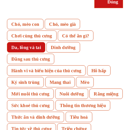
Đóng
Chó, mèo con
Chó, mèo già
Chơi cùng thú cưng
Có thể ăn gì?
Da, lông và tai
Dinh dưỡng
Đằng sau thú cưng
Hành vi và biểu hiện của thú cưng
Hô hấp
Ký sinh trùng
Mang thai
Mèo
Mới nuôi thú cưng
Nuôi dưỡng
Răng miệng
Sức khoẻ thú cưng
Thông tin thương hiệu
Thức ăn và dinh dưỡng
Tiêu hoá
Tin tức về thú cưng
Triệu chứng