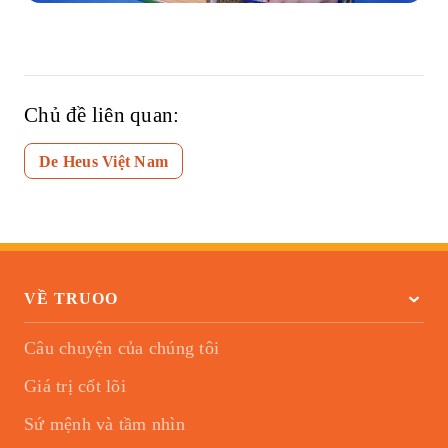
Chủ đề liên quan:
De Heus Việt Nam
VỀ TRUOO
Câu chuyện của chúng tôi
Giá trị cốt lõi
Sứ mệnh và tầm nhìn