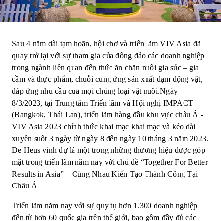
Sau 4 năm dài tạm hoãn, hội chơ và triển lãm VIV Asia đã
quay trở lại với sự tham gia của đông đảo các doanh nghiệp
trong ngành liên quan đến thức ăn chăn nuôi gia súc – gia
cầm và thực phẩm, chuỗi cung ứng sản xuất đạm động vật,
đáp ứng nhu cầu của mọi chủng loại vật nuôi.Ngày
8/3/2023, tại Trung tâm Triển lãm và Hội nghị IMPACT
(Bangkok, Thái Lan), triển lãm hàng đầu khu vực châu Á -
VIV Asia 2023 chính thức khai mạc khai mạc và kéo dài
xuyên suốt 3 ngày từ ngày 8 đến ngày 10 tháng 3 năm 2023.
De Heus vinh dự là một trong những thương hiệu được góp
mặt trong triển lãm năm nay với chủ đề “Together For Better
Results in Asia” – Cùng Nhau Kiến Tạo Thành Công Tại
Châu Á
Triển lãm năm nay với sự quy tụ hơn 1.300 doanh nghiệp
đến từ hơn 60 quốc gia trên thế giới, bao gồm đầy đủ các