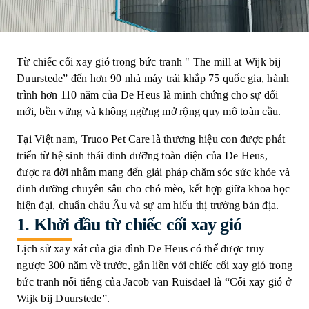
Từ chiếc cối xay gió trong bức tranh " The mill at Wijk bij
Duurstede” đến hơn 90 nhà máy trải khắp 75 quốc gia, hành
trình hơn 110 năm của De Heus là minh chứng cho sự đổi
mới, bền vững và không ngừng mở rộng quy mô toàn cầu.
Tại Việt nam, Truoo Pet Care là thương hiệu con được phát
triển từ hệ sinh thái dinh dưỡng toàn diện của De Heus,
được ra đời nhằm mang đến giải pháp chăm sóc sức khỏe và
dinh dưỡng chuyên sâu cho chó mèo, kết hợp giữa khoa học
hiện đại, chuẩn châu Âu và sự am hiểu thị trường bản địa.
1.
Khởi đầu từ chiếc cối xay gió
Lịch sử xay xát của gia đình De Heus có thể được truy
ngược 300 năm về trước, gắn liền với chiếc cối xay gió trong
bức tranh nổi tiếng của Jacob van Ruisdael là “Cối xay gió ở
Wijk bij Duurstede”.