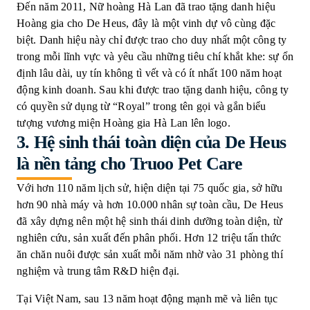
Đến năm 2011, Nữ hoàng Hà Lan đã trao tặng danh hiệu
Hoàng gia cho De Heus, đây là một vinh dự vô cùng đặc
biệt. Danh hiệu này chỉ được trao cho duy nhất một công ty
trong mỗi lĩnh vực và yêu cầu những tiêu chí khắt khe: sự ổn
định lâu dài, uy tín không tì vết và có ít nhất 100 năm hoạt
động kinh doanh. Sau khi được trao tặng danh hiệu, công ty
có quyền sử dụng từ “Royal” trong tên gọi và gắn biểu
tượng vương miện Hoàng gia Hà Lan lên logo.
3.
Hệ sinh thái toàn diện của De Heus
là nền tảng cho Truoo Pet Care
Với hơn 110 năm lịch sử, hiện diện tại 75 quốc gia, sở hữu
hơn 90 nhà máy và hơn 10.000 nhân sự toàn cầu, De Heus
đã xây dựng nên một hệ sinh thái dinh dưỡng toàn diện, từ
nghiên cứu, sản xuất đến phân phối. Hơn 12 triệu tấn thức
ăn chăn nuôi được sản xuất mỗi năm nhờ vào 31 phòng thí
nghiệm và trung tâm R&D hiện đại.
Tại Việt Nam, sau 13 năm hoạt động mạnh mẽ và liên tục