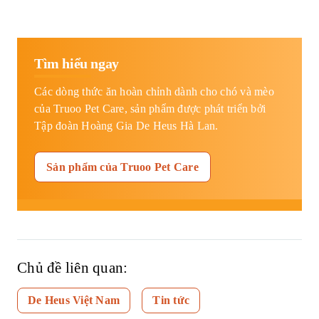
Tìm hiểu ngay
Các dòng thức ăn hoàn chỉnh dành cho chó và mèo
của Truoo Pet Care, sản phẩm được phát triển bởi
Tập đoàn Hoàng Gia De Heus Hà Lan.
Sản phẩm của Truoo Pet Care
Chủ đề liên quan:
De Heus Việt Nam
Tin tức