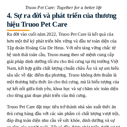
Truoo Pet Care: Together for a better life
4.
Sự ra đời và phát triển của thương
hiệu Truoo Pet Care
Ra đời vào cuối năm 2022, Truoo Pet Care là kết quả của
hơn một thế kỷ phát triển bền vững và đầu tư toàn diện của
Tập đoàn Hoàng Gia De Heus. Với nền tảng vững chắc từ
hệ sinh thái toàn cầu, Truoo mang theo sứ mệnh cung cấp
giải pháp dinh dưỡng tối ưu cho thú cưng tại thị trường Việt
Nam, kết hợp giữa chất lượng chuẩn châu Âu và sự am hiểu
sâu sắc về đặc điểm địa phương. Truoo không đơn thuần là
một thương hiệu thức ăn cho thú cưng, mà là biểu tượng của
sự kết nối giữa tình yêu, khoa học và sự chăm sóc toàn diện
cho từng giai đoạn phát triển của thú cưng.
Truoo Pet Care đặt mục tiêu trở thành nhà sản xuất thức ăn
thú cưng hàng đầu với các sản phẩm có chất lượng vượt trội,
đáp ứng toàn diện nhu cầu về sức khỏe, dinh dưỡng và sự