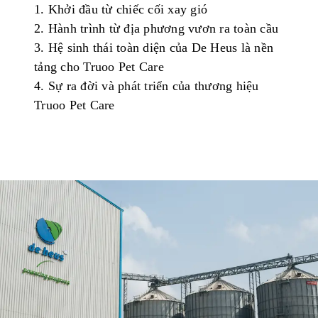
1.
Khởi
đầu
từ
chiếc
cối
xay
gió
2.
Hành
trình
từ
địa
phương
vươn
ra
toàn
cầu
3.
Hệ
sinh
thái
toàn
diện
của
De Heus
là
nền
tản
g
cho
Truoo
Pet Care
4.
Sự
ra
đời
và
phát
triển
của
thương
hiệu
Truoo
Pet Care